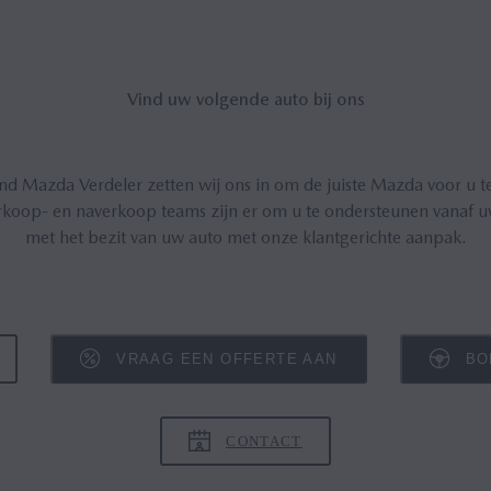
Vind uw vol­gen­de auto bij ons
nd Mazda Verdeler zetten wij ons in om de juiste Mazda voor u t
oop- en naverkoop teams zijn er om u te ondersteunen vanaf uw
met het bezit van uw auto met onze klantgerichte aanpak.
VRAAG EEN OFFERTE AAN
BO
CONTACT