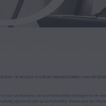
­TROUW OP MAZDA VOOR DE ON­DER­STEU­NING VAN UW BU­SI­
e in voor uw business, van onze bekroonde voertuigen tot de voor
 volledig afgestemd zijn op uw behoeften. Kiezen voor een Mazda