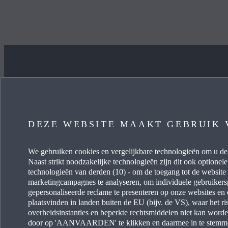
IK WIL
KOM 
DEZE WEBSITE MAAKT GEBRUIK 
EEN AUTO KOPEN
PRIJSL
We gebruiken cookies en vergelijkbare technologieën om u de
MAZDA CONTACTEREN
PARTNE
Naast strikt noodzakelijke technologieën zijn dit ook optionele
technologieën van derden (10) - om de toegang tot de website
EEN ONDERHOUD BOEKEN
CARRIÈ
marketingcampagnes te analyseren, om individuele gebruikersp
gepersonaliseerde reclame te presenteren op onze websites en
plaatsvinden in landen buiten de EU (bijv. de VS), waar het r
EEN DEALER ZOEKEN
VERBRU
overheidsinstanties en beperkte rechtsmiddelen niet kan worde
door op 'AANVAARDEN' te klikken en daarmee in te stemme
FAQ