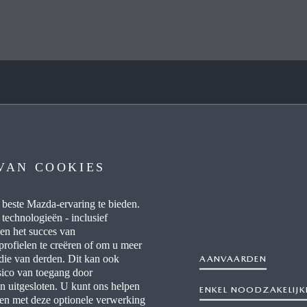
MEER TE WETEN OVER
NIEUWS
VAN COOKIES
IJSTEN & BROCHURES
MAZDA STORIES
 beste Mazda-ervaring te bieden.
RSCHAPPEN
NEWSLETTER
 technologieën - inclusief
 en het succes van
RES BIJ MAZDA
CONTACT
rofielen te creëren of om u meer
 die van derden. Dit kan ook
AANVAARDEN
isico van toegang door
IK, CO2 & WLTP
n uitgesloten. U kunt ons helpen
ENKEL NOODZAKELIJK
n met deze optionele verwerking