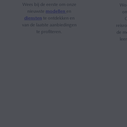
Wees bij de eerste om onze
Wor
nieuwste
modellen
en
o
diensten
te ontdekken en
O
van de laatste aanbiedingen
reisr
te profiteren.
de me
lee