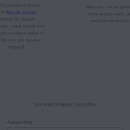
d geïnspireerd door
Wees een van de eerst
nze
Mazda Stories
.
coole prijzen wint. La
ntdek de mooiste
verrassen door Maz
outes, maak kennis met
est creatieve vaklui of
r bij over ons Japanse
erfgoed.
UW PERSOONLIJKE GEGEVENS
Aanspreking